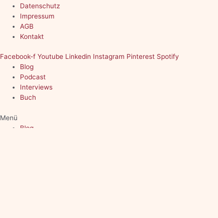
Datenschutz
Impressum
AGB
Kontakt
Facebook-f
Youtube
Linkedin
Instagram
Pinterest
Spotify
Blog
Podcast
Interviews
Buch
Menü
Blog
Podcast
Interviews
Buch
Copyright 2026 © All rights Reserved by Experience of Life
Trag Dich ein und erhalte die neuesten Tips und Posts per E-Mail